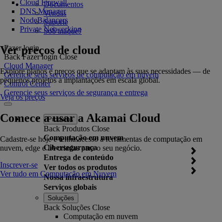
Cloud Firewall
Documentos
DNS Manager
Vendas
NodeBalancers
Suporte
Private Networking
Sob ataque?
Ver preços de cloud
Fazer login
Back
Fazer login
Close
Cloud Manager
Explore planos e preços que se adaptam às suas necessidades — de
Gerencie seus serviços de computação em nuvem
pequenos projetos a implantações em escala global.
Control Center
Gerencie seus serviços de segurança e entrega
Veja os preços
Comece a usar a Akamai Cloud
Produtos
Back
Produtos
Close
Computação em nuvem
Cadastre-se hoje e tenha acesso a ferramentas de computação em
Cibersegurança
nuvem, edge e IA criadas para o seu negócio.
Entrega de conteúdo
Inscrever-se
Ver todos os produtos
Ver tudo em Computação em Nuvem
Nossa infraestrutura
Serviços globais
Soluções
Back
Soluções
Close
Computação em nuvem