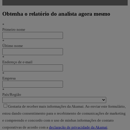
Obtenha o relatório do analista agora mesmo
*
Primeiro nome
*
Último nome
*
Endereço de e-mail
*
Empresa
*
País/Região
Gostaria de receber mais informações da Akamai. Ao enviar este formulário,
estou dando consentimento para o recebimento de comunicações de marketing
e compreendo e concordo com o uso de minhas informações de contato
corporativas de acordo com a
declaração de privacidade da Akamai
.