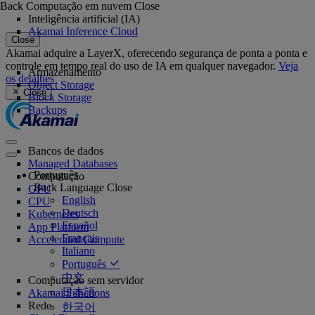
Back
Computação em nuvem
Close
Inteligência artificial (IA)
Akamai Inference Cloud
Close
Akamai adquire a LayerX, oferecendo segurança de ponta a ponta e
controle em tempo real do uso de IA em qualquer navegador.
Veja
Armazenamento
os detalhes
Object Storage
Close
Block Storage
Backups
Bancos de dados
Managed Databases
Português
Computação
Back
Language
Close
GPU
English
CPU
Deutsch
Kubernetes
Español
App Platform
Français
Accelerated Compute
Italiano
Português
中文
Computação sem servidor
日本語
Akamai Functions
Rede
한국어