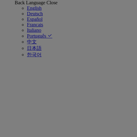
Back
Language
Close
English
Deutsch
Español
Français
Italiano
Português
中文
日本語
한국어