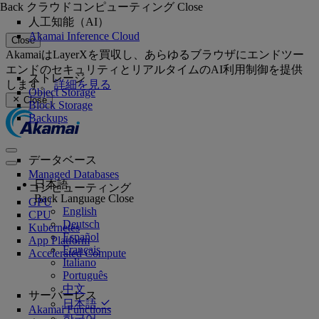
Back
クラウドコンピューティング
Close
人工知能（AI）
Akamai Inference Cloud
Close
AkamaiはLayerXを買収し、あらゆるブラウザにエンドツー
エンドのセキュリティとリアルタイムのAI利用制御を提供
ストレージ
します。
詳細を見る
Object Storage
Close
Block Storage
Backups
データベース
Managed Databases
日本語
コンピューティング
Back
Language
Close
GPU
English
CPU
Deutsch
Kubernetes
Español
App Platform
Français
Accelerated Compute
Italiano
Português
中文
サーバーレス
日本語
Akamai Functions
한국어