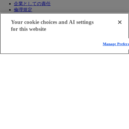
企業としての責任
倫理規定
所在地
Your cookie choices and AI settings
脆弱性報告制度
アクセシビリティに関するステートメント
for this website
採用情報
Manage Prefer
採用情報
Akamai で働く
学生と新卒者
インクルーシブな職場環境
求人情報を検索
カルチャーブログ
ニュースルーム
ニュースルーム
プレスリリース
Akamai 関連ニュース
メディア向けリソース