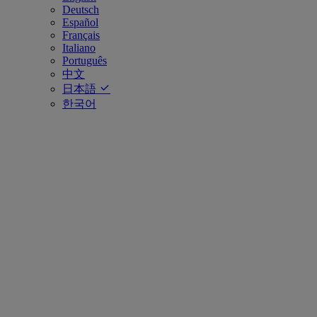
Deutsch
Español
Français
Italiano
Português
中文
日本語
한국어