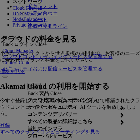
ネットワーク
ドキュメント
Cloud Firewall
お問い合わせ
DNS Manager
NodeBalancers
サポート
Private Networking
脅威ホットライン
クラウドの料金を見る
ログイン
Back
ログイン
Close
Cloud Manager
小さなプロジェクトから世界規模の展開まで、お客様のニーズ
クラウドコンピューティングサービスを管理する
に合わせたプランと料金をご覧ください。
Control Center
セキュリティおよび配信サービスを管理する
価格を見る
Akamai Cloud の利用を開始する
製品
Back
製品
Close
クラウドコンピューティング
今すぐ登録して、お客様のビジネスに合わせて構築されたクラ
ウドコンピューティング、エッジ、AI ツールを解放しましょ
サイバーセキュリティ
う。
コンテンツデリバリー
すべての製品の詳細はこちら
登録
当社のインフラ
すべてのクラウドコンピューティングを見る
グローバルサービス