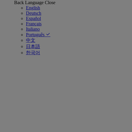
Back
Language
Close
English
Deutsch
Español
Français
Italiano
Português
中文
日本語
한국어