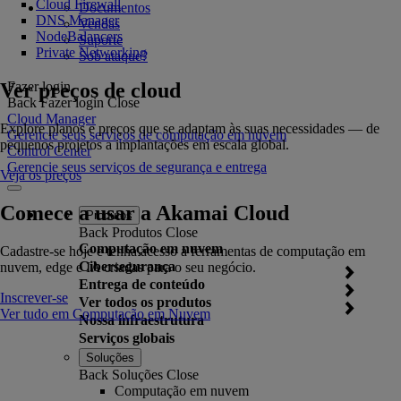
Cloud Firewall
Documentos
DNS Manager
Vendas
NodeBalancers
Suporte
Private Networking
Sob ataque?
Ver preços de cloud
Fazer login
Back
Fazer login
Close
Cloud Manager
Explore planos e preços que se adaptam às suas necessidades — de
Gerencie seus serviços de computação em nuvem
pequenos projetos a implantações em escala global.
Control Center
Gerencie seus serviços de segurança e entrega
Veja os preços
Comece a usar a Akamai Cloud
Produtos
Back
Produtos
Close
Computação em nuvem
Cadastre-se hoje e tenha acesso a ferramentas de computação em
Cibersegurança
nuvem, edge e IA criadas para o seu negócio.
Entrega de conteúdo
Inscrever-se
Ver todos os produtos
Ver tudo em Computação em Nuvem
Nossa infraestrutura
Serviços globais
Soluções
Back
Soluções
Close
Computação em nuvem