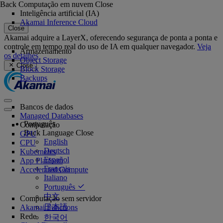
Back
Computação em nuvem
Close
Inteligência artificial (IA)
Akamai Inference Cloud
Close
Akamai adquire a LayerX, oferecendo segurança de ponta a ponta e
controle em tempo real do uso de IA em qualquer navegador.
Veja
Armazenamento
os detalhes
Object Storage
Close
Block Storage
Backups
Bancos de dados
Managed Databases
Português
Computação
Back
Language
Close
GPU
English
CPU
Deutsch
Kubernetes
Español
App Platform
Français
Accelerated Compute
Italiano
Português
中文
Computação sem servidor
日本語
Akamai Functions
Rede
한국어