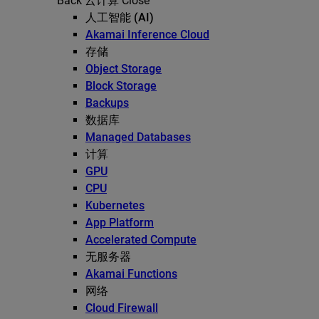
Back
云计算
Close
人工智能 (AI)
Akamai Inference Cloud
存储
Object Storage
Block Storage
Backups
数据库
Managed Databases
计算
GPU
CPU
Kubernetes
App Platform
Accelerated Compute
无服务器
Akamai Functions
网络
Cloud Firewall