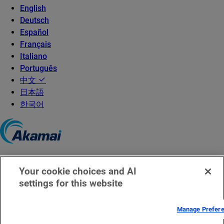
English
Deutsch
Español
Français
Italiano
Português
中文
日本語
한국어
©2026 Akamai Technologies
Your cookie choices and AI
京ICP备08100795号
settings for this website
京公网安备 11010502035140
Manage Prefer