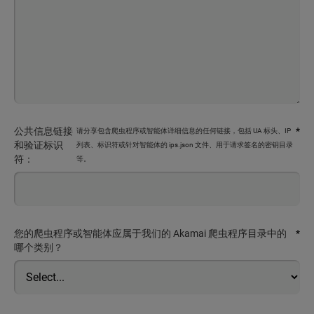
公共信息链接
*
请分享包含爬虫程序或智能体详细信息的任何链接，包括 UA 标头、IP
和验证标识
列表、标识符或针对智能体的 ips.json 文件、用于请求签名的密钥目录
符：
等。
您的爬虫程序或智能体应属于我们的 Akamai 爬虫程序目录中的
*
哪个类别？