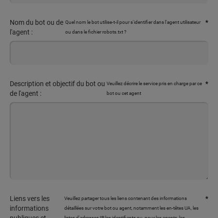
Nom du bot ou de
*
Quel nom le bot utilise-t-il pour s'identifier dans l'agent utilisateur
l'agent :
ou dans le fichier robots.txt ?
Description et objectif du bot ou
*
Veuillez décrire le service pris en charge par ce
de l'agent :
bot ou cet agent
Liens vers les
*
Veuillez partager tous les liens contenant des informations
informations
détaillées sur votre bot ou agent, notamment les en-têtes UA, les
listes d'adresses IP, les identifiants ou, pour les agents, les