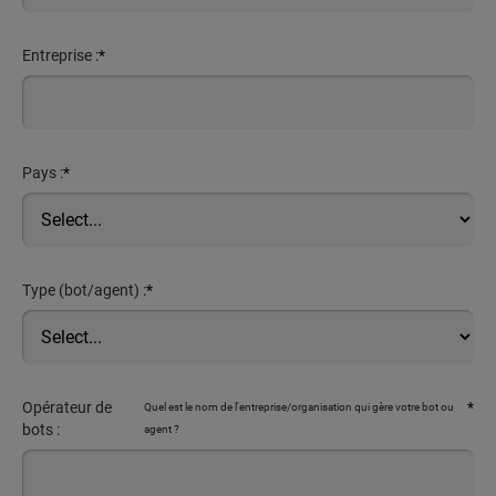
Entreprise :
*
Pays :
*
Type (bot/agent) :
*
Opérateur de
*
Quel est le nom de l'entreprise/organisation qui gère votre bot ou
bots :
agent ?