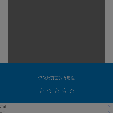
评价此页面的有用性
English
产品
Deutsch
云计算
公司