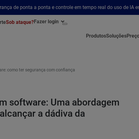
rança de ponta a ponta e controle em tempo real do uso de IA 
Fazer login
rte
Sob ataque?
Produtos
Soluções
Preç
e: como ter segurança com confiança
m software: Uma abordagem
 alcançar a dádiva da