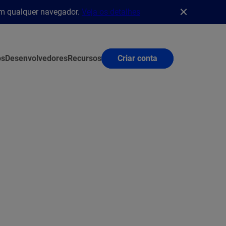
em qualquer navegador.
Veja os detalhes
os
Desenvolvedores
Recursos
Criar conta