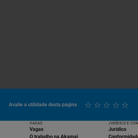
Avalie a utilidade desta página
VAGAS
JURÍDICO E CO
Vagas
Jurídico
O trabalho na Akamai
Conformidad