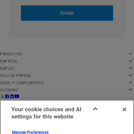
Enviar
PRODUCTOS
English
Cloud computing
EMPRESA
Deutsch
Seguridad
Sobre nosotros
EMPLEO
Español
Distribución de contenido
Historia
Empleo
SALA DE PRENSA
Français
Todos los productos y pruebas
Liderazgo
Trabajar en Akamai
Sala de prensa
LEGAL Y CUMPLIMIENTO
Italiano
Servicios globales
Premios
Estudiantes y recién licenciados
Comunicados de prensa
Aspectos legales
GLOSARIO
Português
Junta directiva
Entorno laboral inclusivo
En las noticias
Cumplimiento de la seguridad de la información
¿Qué es la seguridad de API?
中文
Infrastructure for Innovation
Buscar puestos de trabajo
Recursos multimedia
Centro de confianza de privacidad
¿Qué es una CDN?
Aviso legal para la región de
Estado del
日本語
Contáctanos
Your cookie choices and AI
Relaciones con los inversores
Blog cultural
Declaración de privacidad
¿Qué es el cloud computing?
EMEA
servicio
한국어
settings for this website
Responsabilidad corporativa
Configuración de cookies
¿Qué es la ciberseguridad?
Español
Ética
Reglamento de Servicios Digitales (DSA) de la UE
¿Qué es un ataque DDoS?
Oficinas
¿Qué es la microsegmentación?
Manage Preferences