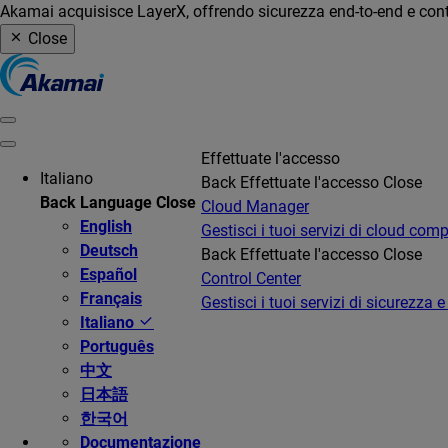
Akamai acquisisce LayerX, offrendo sicurezza end-to-end e contro
Close
Effettuate l'accesso
Italiano
Back
Effettuate l'accesso
Close
Back
Language
Close
Cloud Manager
English
Gestisci i tuoi servizi di cloud com
Deutsch
Back
Effettuate l'accesso
Close
Español
Control Center
Français
Gestisci i tuoi servizi di sicurezza e
Italiano
Português
中文
日本語
한국어
Documentazione