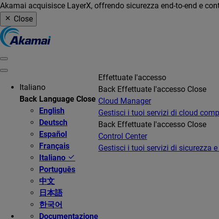
Akamai acquisisce LayerX, offrendo sicurezza end-to-end e contro
Close
Effettuate l'accesso
Italiano
Back
Effettuate l'accesso
Close
Back
Language
Close
Cloud Manager
English
Gestisci i tuoi servizi di cloud com
Deutsch
Back
Effettuate l'accesso
Close
Español
Control Center
Français
Gestisci i tuoi servizi di sicurezza e
Italiano
Português
中文
日本語
한국어
Documentazione