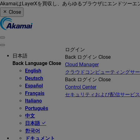
AkamaiはLayerXを買収し、あらゆるブラウザにエンドツ
Close
ログイン
日本語
Back
ログイン
Close
Back
Language
Close
Cloud Manager
English
クラウドコンピューティングサ
Deutsch
Back
ログイン
Close
Español
Control Center
Français
セキュリティおよび配信サービス
Italiano
Português
中文
日本語
한국어
ドキュメント