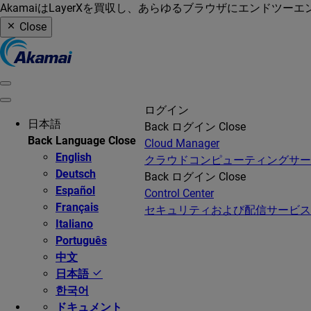
AkamaiはLayerXを買収し、あらゆるブラウザにエンドツ
Close
ログイン
日本語
Back
ログイン
Close
Back
Language
Close
Cloud Manager
English
クラウドコンピューティングサ
Deutsch
Back
ログイン
Close
Español
Control Center
Français
セキュリティおよび配信サービス
Italiano
Português
中文
日本語
한국어
ドキュメント