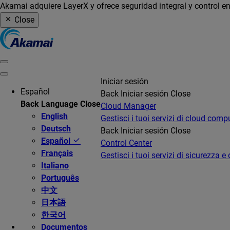
Akamai adquiere LayerX y ofrece seguridad integral y control en
Close
Iniciar sesión
Español
Back
Iniciar sesión
Close
Back
Language
Close
Cloud Manager
English
Gestisci i tuoi servizi di cloud comp
Deutsch
Back
Iniciar sesión
Close
Español
Control Center
Français
Gestisci i tuoi servizi di sicurezza e 
Italiano
Português
中文
日本語
한국어
Documentos