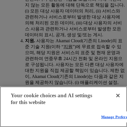
지 않는 모든 활동에 대해 단독으로 책임을 집니다.
(i) 모든 대상 사용자 데이터의 처리, (ii) 서비스와
관련하거나 서비스로부터 발생한 대상 사용자에
의해 처리된 모든 데이터, (iii) 대상 사용자의 서비
스 사용과 관련하거나 서비스로부터 발생한 모든
데이터의 표시, 공개, 생성 및/또는 게시.
지원.
사용자는 Akamai Cloud(기존의 Linode)의 표
준 기술 지원(이하 “
지원
”)에 무료로 접속할 수 있
으며, 해당 지원은 서비스의 표준 및 현재 운영과
관련하여 연중무휴 24시간 전화 및 온라인 지원으
로 구성됩니다. 사용자는 모든 다른 대상 사용자에
대한 지원을 직접 제공할 책임이 있습니다. 제한 없
이, Akamai Cloud(기존의 Linode)는 다음과 같은 지
원을 제공하지 않습니다. (i) 애플리케이션 설정,
CGI 프로그래밍, 웹 서버, 메일 서버, 데이터베이스
설정 또는 이와 유사한 애플리케이션 특정 문제,
Your cookie choices and AI settings
(ii) 대상 사용자의 데이터 개발, 유지 관리, 운영 또
for this website
는 기타 관리와 관련된 문제 및/또는 (iii) 최종 사용
자 지원. Akamai Cloud(기존의 Linode)는 지원 가용
Manage Prefer
성을 수시로 변경할 권리를 보유하며 해당 변경 사
항은 통지일로부터 10일 후에 효력을 발생합니다.