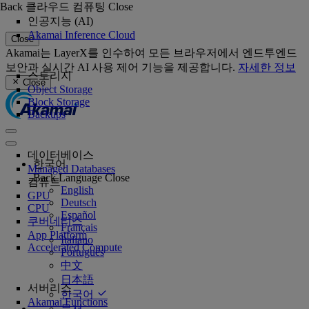
Back
클라우드 컴퓨팅
Close
인공지능 (AI)
Akamai Inference Cloud
Close
Akamai는 LayerX를 인수하여 모든 브라우저에서 엔드투엔드
보안과 실시간 AI 사용 제어 기능을 제공합니다.
자세한 정보
스토리지
Close
Object Storage
Block Storage
Backups
데이터베이스
한국어
Managed Databases
Back
Language
Close
컴퓨트
English
GPU
Deutsch
CPU
Español
쿠버네티스
Français
App Platform
Italiano
Accelerated Compute
Português
中文
日本語
서버리스
한국어
Akamai Functions
문서