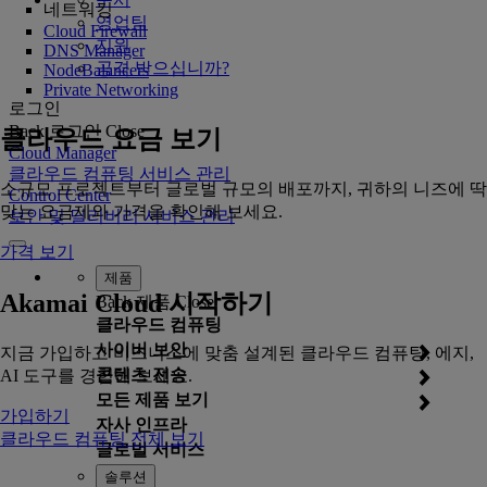
네트워킹
영업팀
Cloud Firewall
지원
DNS Manager
공격 받으십니까?
NodeBalancers
Private Networking
로그인
Back
로그인
Close
클라우드 요금 보기
Cloud Manager
클라우드 컴퓨팅 서비스 관리
소규모 프로젝트부터 글로벌 규모의 배포까지, 귀하의 니즈에 딱
Control Center
맞는 요금제와 가격을 확인해 보세요.
보안 및 딜리버리 서비스 관리
가격 보기
제품
Akamai Cloud 시작하기
Back
제품
Close
클라우드 컴퓨팅
사이버 보안
지금 가입하고 비즈니스에 맞춤 설계된 클라우드 컴퓨팅, 에지,
콘텐츠 전송
AI 도구를 경험해 보세요.
모든 제품 보기
가입하기
자사 인프라
클라우드 컴퓨팅 전체 보기
글로벌 서비스
솔루션