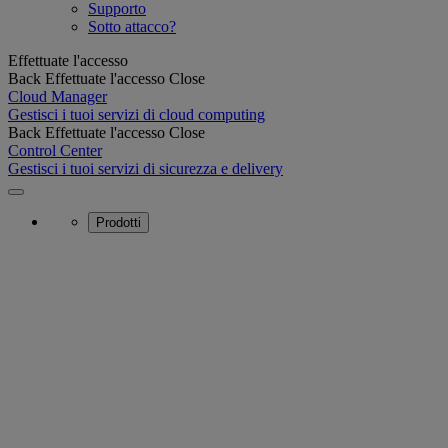
Supporto
Sotto attacco?
Effettuate l'accesso
Back
Effettuate l'accesso
Close
Cloud Manager
Gestisci i tuoi servizi di cloud computing
Back
Effettuate l'accesso
Close
Control Center
Gestisci i tuoi servizi di sicurezza e delivery
Prodotti