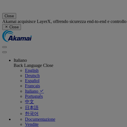
Close
Akamai acquisisce LayerX, offrendo sicurezza end-to-end e controllo i
Close
Italiano
Back
Language
Close
English
Deutsch
Español
Français
Italiano
Português
中文
日本語
한국어
Documentazione
Vendite