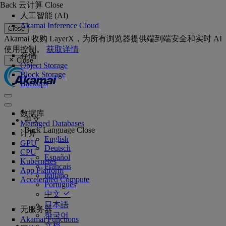
Back
云计算
Close
人工智能 (AI)
Akamai Inference Cloud
Close
Akamai 收购 LayerX，为所有浏览器提供端到端安全和实时 AI
使用控制。
获取详情
存储
Close
Object Storage
Block Storage
Backups
数据库
中文
Managed Databases
Back
Language
Close
计算
English
GPU
Deutsch
CPU
Español
Kubernetes
Français
App Platform
Italiano
Accelerated Compute
Português
中文
日本語
无服务器
한국어
Akamai Functions
文档