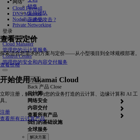
网络
销售
Cloud Firewall
支持团队
DNS Manager
NodeBalancers
正遭受攻击 ?
Private Networking
登录
查看云定价
Back
登录
Close
Cloud Manager
管理您的云计算服务
探索适合您需求的方案与定价——从小型项目到全球规模部署。
Control Center
管理您的安全和内容交付服务
查看价格
开始使用 Akamai Cloud
产品
Back
产品
Close
云计算
立即注册，解锁专为您的业务打造的云计算、边缘计算和 AI 工
具。
网络安全
内容交付
注册
查看所有产品
查看所有云计算产品
我们的基础设施
全球服务
解决方案