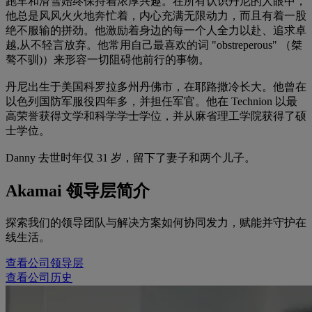
跑车和滑雪始终保持着浓厚兴趣。在所有认识丹尼的人眼中，
他总是风风火火地奔忙着，内心充满无限动力，而且有着一股
绝不服输的拼劲。他激励着身边的每一个人全力以赴、追求卓
越,从不轻言放弃。他常用自己最喜欢的词 "obstreperous" （桀
骜不驯)）来形容一切阻碍他前行的事物。
丹尼出生于美国科罗拉多州丹佛市，在耶路撒冷长大。他曾在
以色列国防军服役四年多，并担任军官。他在 Technion 以最
高荣誉获得文学和科学学士学位，并从麻省理工学院获得了硕
士学位。
Danny 去世时年仅 31 岁，留下了妻子和两个儿子。
Akamai 领导层简介
探索我们的领导团队与解决方案如何协同发力，赋能并守护在
线生活。
查看公司领导层
查看公司历史