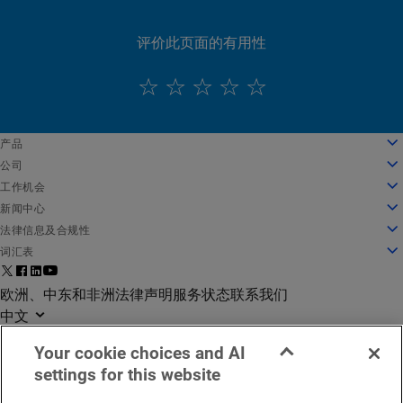
评价此页面的有用性
English
产品
Deutsch
云计算
公司
Español
安全性
关于我们
工作机会
Français
内容交付
公司发展历程
工作机会
新闻中心
Italiano
所有产品和试用机会
领导团队
在 Akamai 工作
新闻中心
法律信息及合规性
Português
全球服务
奖项
学生和应届毕业生
新闻稿
法律信息
词汇表
中文
董事会
包容性工作场所
媒体报道
信息安全合规
什么是 API 安全防护？
日本語
面向创新的基础架构
搜索职位
媒体资源
隐私信任中心
什么是 CDN？
欧洲、中东和非洲法律声明
服务状态
联系我们
한국어
投资者关系
文化博客
隐私声明
什么是云计算？
中文
企业责任
Cookie 设置
什么是网络安全？
Your cookie choices and AI
企业道德
欧盟数字服务法案 (DSA)
什么是 DDoS 攻击？
settings for this website
办公地点
什么是微分段？
©2026 Akamai Technologies
漏洞报告
什么是 WAAP？
京ICP备08100795号