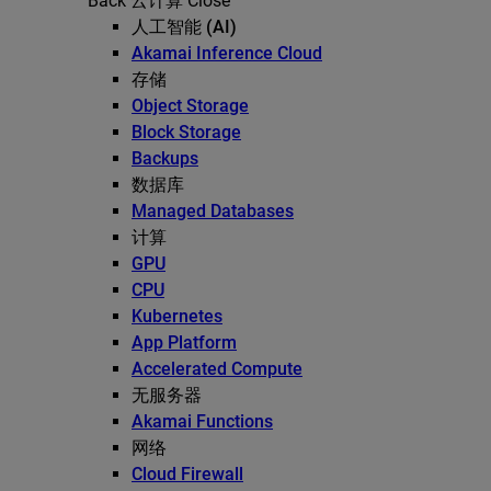
Back
云计算
Close
人工智能 (AI)
Akamai Inference Cloud
存储
Object Storage
Block Storage
Backups
数据库
Managed Databases
计算
GPU
CPU
Kubernetes
App Platform
Accelerated Compute
无服务器
Akamai Functions
网络
Cloud Firewall