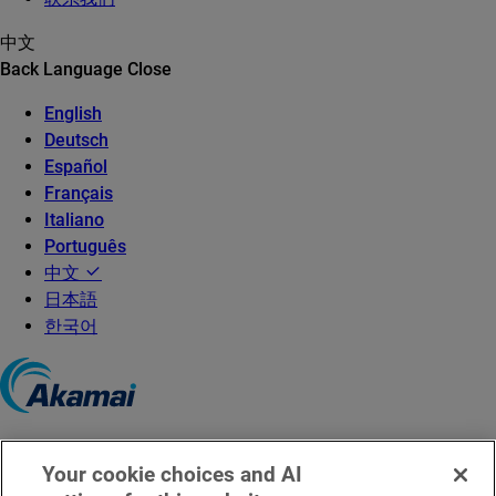
中文
Back
Language
Close
English
Deutsch
Español
Français
Italiano
Português
中文
日本語
한국어
©2026 Akamai Technologies
Your cookie choices and AI
京ICP备08100795号