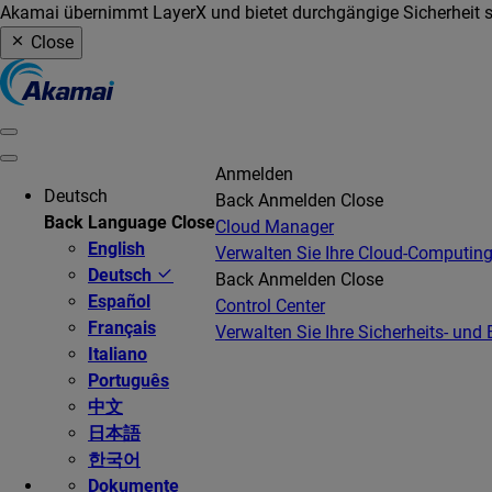
Akamai übernimmt LayerX und bietet durchgängige Sicherheit so
Close
Anmelden
Deutsch
Back
Anmelden
Close
Back
Language
Close
Cloud Manager
English
Verwalten Sie Ihre Cloud-Computing
Deutsch
Back
Anmelden
Close
Español
Control Center
Français
Verwalten Sie Ihre Sicherheits- und 
Italiano
Português
中文
日本語
한국어
Dokumente