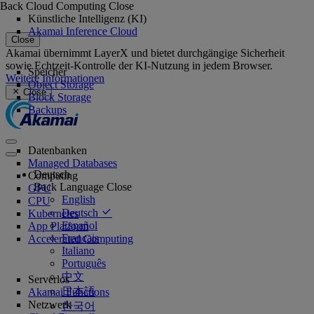
Back
Cloud Computing
Close
Künstliche Intelligenz (KI)
Akamai Inference Cloud
Close
Akamai übernimmt LayerX und bietet durchgängige Sicherheit
sowie Echtzeit-Kontrolle der KI-Nutzung in jedem Browser.
Speicher
Weitere Informationen
Object Storage
Close
Block Storage
Backups
Datenbanken
Managed Databases
Deutsch
Computing
Back
Language
Close
GPU
English
CPU
Deutsch
Kubernetes
Español
App Platform
Français
Accelerated Computing
Italiano
Português
中文
Serverlos
日本語
Akamai Functions
Netzwerk
한국어