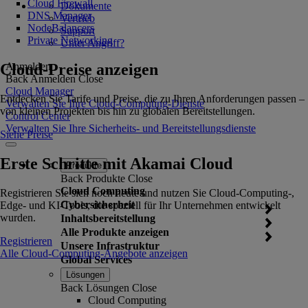
Cloud Firewall
Dokumente
DNS Manager
Vertrieb
NodeBalancers
Support
Private Networking
Unter Angriff?
Cloud-Preise anzeigen
Anmelden
Back
Anmelden
Close
Cloud Manager
Entdecken Sie Tarife und Preise, die zu Ihren Anforderungen passen –
Verwalten Sie Ihre Cloud-Computing-Dienste
von kleinen Projekten bis hin zu globalen Bereitstellungen.
Control Center
Verwalten Sie Ihre Sicherheits- und Bereitstellungsdienste
Siehe Preise
Erste Schritte mit Akamai Cloud
Produkte
Back
Produkte
Close
Cloud Computing
Registrieren Sie sich noch heute und nutzen Sie Cloud-Computing-,
Cybersicherheit
Edge- und KI-Tools, die speziell für Ihr Unternehmen entwickelt
wurden.
Inhaltsbereitstellung
Alle Produkte anzeigen
Registrieren
Unsere Infrastruktur
Alle Cloud-Computing-Angebote anzeigen
Global Services
Lösungen
Back
Lösungen
Close
Cloud Computing