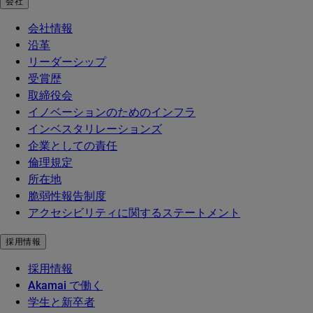
会社
会社情報
沿革
リーダーシップ
受賞歴
取締役会
イノベーションのためのインフラ
インベスタリレーションズ
企業としての責任
倫理規定
所在地
脆弱性報告制度
アクセシビリティに関するステートメント
採用情報
採用情報
Akamai で働く
学生と新卒者