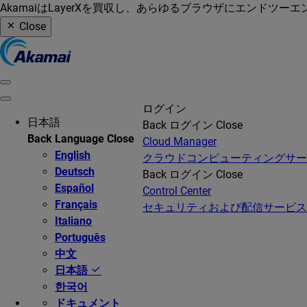
AkamaiはLayerXを買収し、あらゆるブラウザにエンドツ
Close
ログイン
日本語
Back
ログイン
Close
Back
Language
Close
Cloud Manager
English
クラウドコンピューティングサ
Deutsch
Back
ログイン
Close
Español
Control Center
Français
セキュリティおよび配信サービス
Italiano
Português
中文
日本語
한국어
ドキュメント