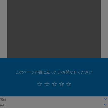
このページが役に立ったかお聞かせください
English
製品
Deutsch
クラウドコンピューティング
会社
Español