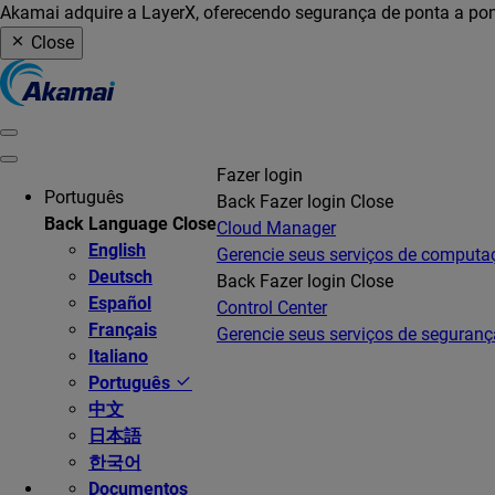
Akamai adquire a LayerX, oferecendo segurança de ponta a pon
Close
Fazer login
Português
Back
Fazer login
Close
Back
Language
Close
Cloud Manager
English
Gerencie seus serviços de comput
Deutsch
Back
Fazer login
Close
Español
Control Center
Français
Gerencie seus serviços de seguranç
Italiano
Português
中文
日本語
한국어
Documentos