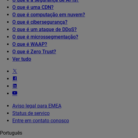
O que é uma CDN?
O que é computação em nuvem?
O que é cibersegurança?
O que é um ataque de DDoS?
O que é microssegmentação?
O que é WAAP?
O que é Zero Trust?
Ver tudo
Aviso legal para EMEA
Status de serviço
Entre em contato conosco
Português