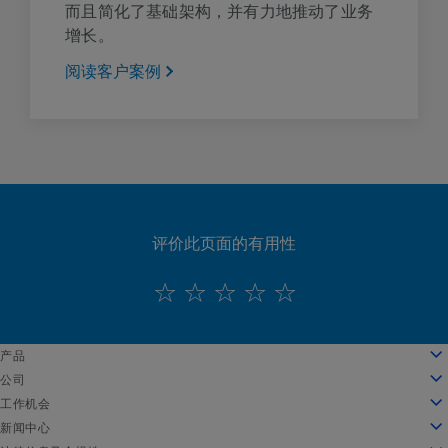
而且简化了基础架构，并有力地推动了业务
增长。
阅读客户案例
评价此页面的有用性
English
产品
Deutsch
云计算
公司
Español
安全性
关于我们
工作机会
Français
内容交付
公司发展历程
工作机会
新闻中心
Italiano
所有产品和试用机会
领导团队
在 Akamai 工作
新闻中心