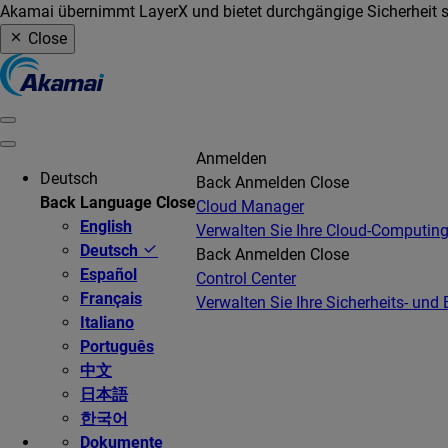
Akamai übernimmt LayerX und bietet durchgängige Sicherheit so
Close
Anmelden
Deutsch
Back
Anmelden
Close
Back
Language
Close
Cloud Manager
English
Verwalten Sie Ihre Cloud-Computing
Deutsch
Back
Anmelden
Close
Español
Control Center
Français
Verwalten Sie Ihre Sicherheits- und 
Italiano
Português
中文
日本語
한국어
Dokumente