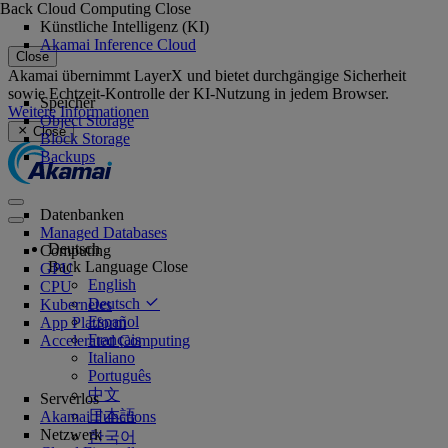
Back
Cloud Computing
Close
Künstliche Intelligenz (KI)
Akamai Inference Cloud
Close
Akamai übernimmt LayerX und bietet durchgängige Sicherheit
sowie Echtzeit-Kontrolle der KI-Nutzung in jedem Browser.
Speicher
Weitere Informationen
Object Storage
Close
Block Storage
Backups
Datenbanken
Managed Databases
Deutsch
Computing
Back
Language
Close
GPU
English
CPU
Deutsch
Kubernetes
Español
App Platform
Français
Accelerated Computing
Italiano
Português
中文
Serverlos
日本語
Akamai Functions
Netzwerk
한국어