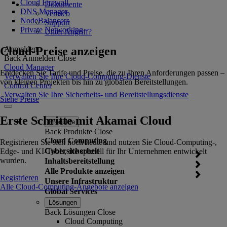
Cloud Firewall
Dokumente
DNS Manager
Vertrieb
NodeBalancers
Support
Private Networking
Unter Angriff?
Cloud-Preise anzeigen
Anmelden
Back
Anmelden
Close
Cloud Manager
Entdecken Sie Tarife und Preise, die zu Ihren Anforderungen passen –
Verwalten Sie Ihre Cloud-Computing-Dienste
von kleinen Projekten bis hin zu globalen Bereitstellungen.
Control Center
Verwalten Sie Ihre Sicherheits- und Bereitstellungsdienste
Siehe Preise
Erste Schritte mit Akamai Cloud
Produkte
Back
Produkte
Close
Cloud Computing
Registrieren Sie sich noch heute und nutzen Sie Cloud-Computing-,
Cybersicherheit
Edge- und KI-Tools, die speziell für Ihr Unternehmen entwickelt
wurden.
Inhaltsbereitstellung
Alle Produkte anzeigen
Registrieren
Unsere Infrastruktur
Alle Cloud-Computing-Angebote anzeigen
Global Services
Lösungen
Back
Lösungen
Close
Cloud Computing