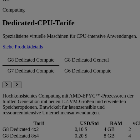
Computing
Dedicated-CPU-Tarife
Spezialisierte virtuelle Maschinen für CPU-intensive Anwendungen.
Siehe Produktdetails
G8 Dedicated Compute
G8 Dedicated General
G7 Dedicated Compute
G6 Dedicated Compute
Hochkonsistentes Computing mit AMD-EPYC™-Prozessoren der
fünften Generation mit neuen 1:2-VM-Größen und erweiterten
Speicheroptionen. Entwickelt für latenzsensible und
ressourcenintensive Unternehmensanwendungen.
Tarif
USD/Std
RAM
vC
G8 Dedicated 4x2
0,10 $
4 GB
2
G8 Dedicated 8x4
0,20 $
8 GB
4