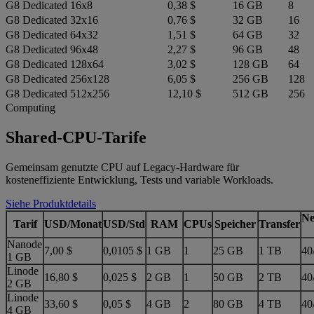
G8 Dedicated 16x8
0,38 $
16 GB
8
G8 Dedicated 32x16
0,76 $
32 GB
16
G8 Dedicated 64x32
1,51 $
64 GB
32
G8 Dedicated 96x48
2,27 $
96 GB
48
G8 Dedicated 128x64
3,02 $
128 GB
64
G8 Dedicated 256x128
6,05 $
256 GB
128
G8 Dedicated 512x256
12,10 $
512 GB
256
Computing
Shared-CPU-Tarife
Gemeinsam genutzte CPU auf Legacy-Hardware für
kosteneffiziente Entwicklung, Tests und variable Workloads.
Siehe Produktdetails
Ne
Tarif
USD/Monat
USD/Std
RAM
CPUs
Speicher
Transfer
Nanode
7,00 $
0,0105 $
1 GB
1
25 GB
1 TB
40
1 GB
Linode
16,80 $
0,025 $
2 GB
1
50 GB
2 TB
40
2 GB
Linode
33,60 $
0,05 $
4 GB
2
80 GB
4 TB
40
4 GB