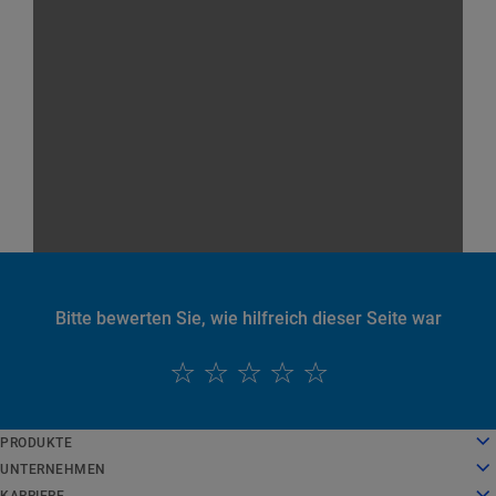
Bitte bewerten Sie, wie hilfreich dieser Seite war
English
PRODUKTE
Deutsch
Cloud Computing
UNTERNEHMEN
Español
Sicherheit
Über uns
KARRIERE