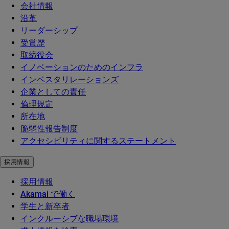
会社情報
沿革
リーダーシップ
受賞歴
取締役会
イノベーションのためのインフラ
インベスタリレーションズ
企業としての責任
倫理規定
所在地
脆弱性報告制度
アクセシビリティに関するステートメント
採用情報
採用情報
Akamai で働く
学生と新卒者
インクルーシブな職場環境