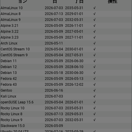
ョン
日
了日
換性
AlmaLinux 10
2026-07-03
2035-05-31
√
AlmaLinux 8
2026-07-13
2029-01-01
√
AlmaLinux 9
2026-07-03
2032-05-31
√
Alpine 3.21
2026-05-09
2026-11-01
√
Alpine 3.22
2026-05-09
2027-05-01
√
Alpine 3.23
2026-05-09
2027-11-01
√
Arch Linux
2026-05-11
√
CentOS Stream 10
2026-05-04
2030-01-01
√
CentOS Stream 9
2026-05-04
2027-05-31
√
Debian 11
2026-05-09
2026-06-30
√
Debian 12
2026-05-09
2028-06-10
√
Debian 13
2026-05-18
2030-06-30
√
Fedora 42
2026-05-09
2026-05-13
√
Fedora 43
2026-05-09
2026-12-02
√
Gentoo
2026-06-16
√
Kali Linux
2026-07-03
√
openSUSE Leap 15.6
2026-05-04
2026-01-01
√
Rocky Linux 10
2026-07-03
2035-05-31
√
Rocky Linux 8
2026-07-13
2029-05-31
√
Rocky Linux 9
2026-07-03
2032-05-31
√
Slackware 15.0
2026-05-09
Ubuntu 20.04 LTS
2026-07-16
2025-05-29
√