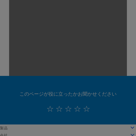
このページが役に立ったかお聞かせください
English
製品
Deutsch
クラウドコンピューティング
会社