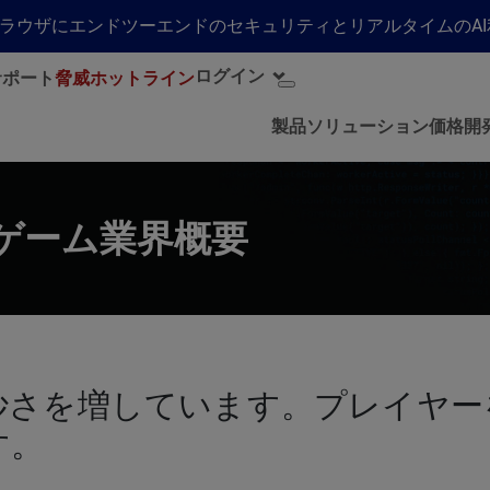
らゆるブラウザにエンドツーエンドのセキュリティとリアルタイムの
ログイン
サポート
脅威ホットライン
製品
ソリューション
価格
開
ing：ゲーム業界概要
妙さを増しています。プレイヤー
す。