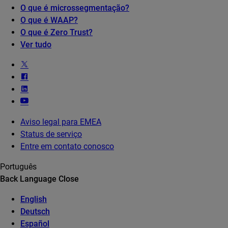
O que é microssegmentação?
O que é WAAP?
O que é Zero Trust?
Ver tudo
Aviso legal para EMEA
Status de serviço
Entre em contato conosco
Português
Back
Language
Close
English
Deutsch
Español