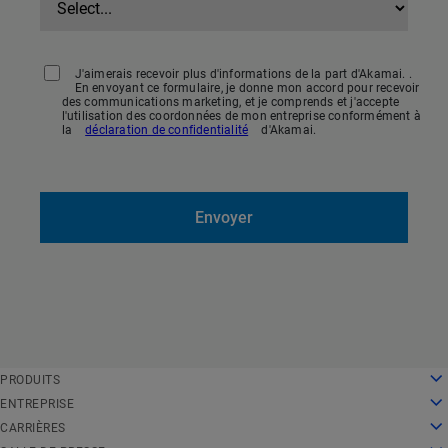
J'aimerais recevoir plus d'informations de la part d'Akamai. .
En envoyant ce formulaire, je donne mon accord pour recevoir
des communications marketing, et je comprends et j'accepte
l'utilisation des coordonnées de mon entreprise conformément à
la
déclaration de confidentialité
d'Akamai.
Envoyer
English
PRODUITS
Deutsch
Cloud Computing
ENTREPRISE
Español
Sécurité
À propos de nous
CARRIÈRES
Français
Diffusion de contenu
Histoire
Carrières