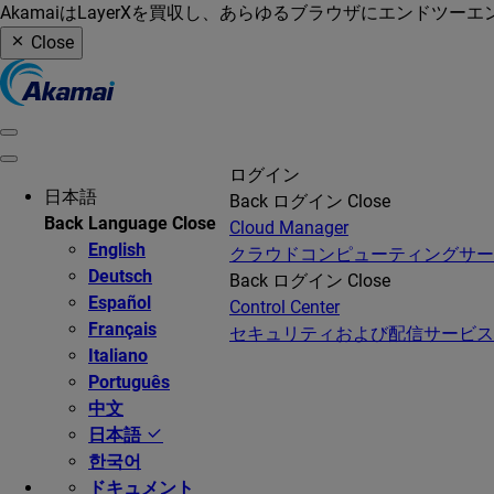
AkamaiはLayerXを買収し、あらゆるブラウザにエンドツ
Close
ログイン
日本語
Back
ログイン
Close
Back
Language
Close
Cloud Manager
English
クラウドコンピューティングサ
Deutsch
Back
ログイン
Close
Español
Control Center
Français
セキュリティおよび配信サービス
Italiano
Português
中文
日本語
한국어
ドキュメント