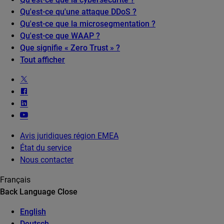
Qu'est-ce qu'une attaque DDoS ?
Qu'est-ce que la microsegmentation ?
Qu'est-ce que WAAP ?
Que signifie « Zero Trust » ?
Tout afficher
Avis juridiques région EMEA
État du service
Nous contacter
Français
Back
Language
Close
English
Deutsch