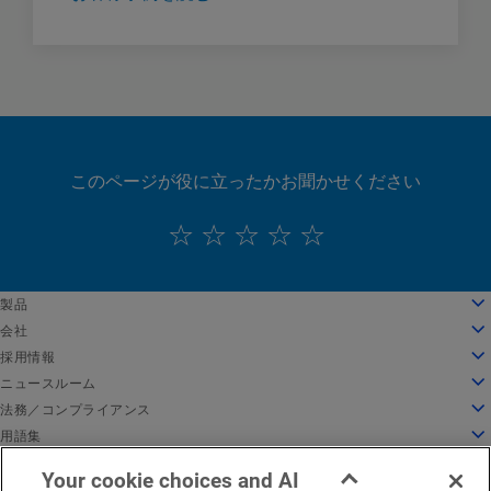
このページが役に立ったかお聞かせください
English
製品
Deutsch
クラウドコンピューティング
会社
Español
セキュリティ
会社情報
採用情報
Français
コンテンツデリバリー
沿革
採用情報
ニュースルーム
Italiano
すべての製品とトライアル
リーダーシップ
Akamai で働く
ニュースルーム
法務／コンプライアンス
Português
グローバルサービス
受賞歴
学生と新卒者
プレスリリース
法務
用語集
中文
取締役会
インクルーシブな職場環境
Akamai 関連ニュース
情報セキュリティコンプライアンス
API セキュリティとは
日本語
Your cookie choices and AI
イノベーションのためのインフラ
求人情報を検索
メディア向けリソース
Privacy Trust Center
CDN とは
EMEA における法的通知
サービス稼働状況
お問い合わせ