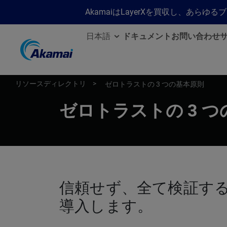
AkamaiはLayerXを買収し、あ
日本語
ドキュメント
お問い合わせ
リソースディレクトリ
ゼロトラストの 3 つの基本原則
ゼロトラストの 3 
信頼せず、全て検証す
導入します。