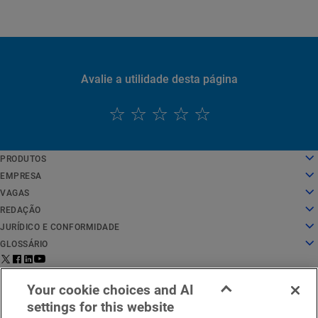
Avalie a utilidade desta página
PRODUTOS
English
Computação em nuvem
EMPRESA
Deutsch
Segurança
Sobre nós
VAGAS
Español
Entrega de conteúdo
História
Vagas
REDAÇÃO
Français
Todos os produtos e avaliações
Liderança
O trabalho na Akamai
Redação
JURÍDICO E CONFORMIDADE
Italiano
Serviços globais
Prêmios
Estudantes e recém-formados
Comunicados à imprensa
Jurídico
GLOSSÁRIO
Português
Conselho administrativo
Ambiente de trabalho inclusivo
Nas notícias
Conformidade com segurança da informação
O que é a segurança de APIs?
中文
Infraestrutura para inovação
Pesquisar cargos
Recursos de mídia
Privacy Trust Center
O que é uma CDN?
Aviso legal para
Status de
Entre em contato
日本語
Your cookie choices and AI
Relações com investidores
Blog de cultura
Declaração de privacidade
O que é computação em nuvem?
EMEA
serviço
conosco
한국어
settings for this website
Responsabilidade corporativa
Configurações de cookies
O que é cibersegurança?
Português