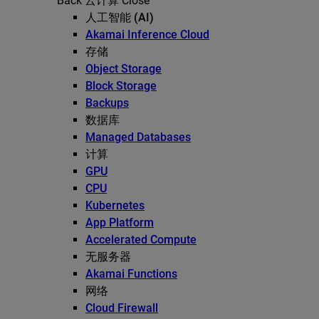
Back
云计算
Close
人工智能 (AI)
Akamai Inference Cloud
存储
Object Storage
Block Storage
Backups
数据库
Managed Databases
计算
GPU
CPU
Kubernetes
App Platform
Accelerated Compute
无服务器
Akamai Functions
网络
Cloud Firewall