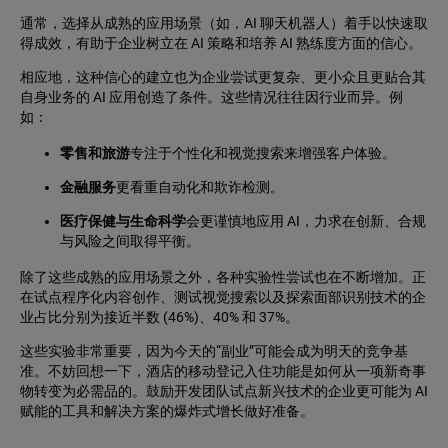
通常，选择从成熟的应用场景（如，AI 聊天机器人）着手以快速取
得成效，有助于企业树立在 AI 策略和培养 AI 熟练度方面的信心。
相应地，这种信心的建立也为企业尝试更复杂、更小众且更贴合其
自身业务的 AI 应用创造了条件。这些情况往往因行业而异。例
如：
零售和旅游
专注于个性化和视觉搜索来增强客户体验。
金融服务
更看重自动化和欺诈检测。
医疗保健与生命科学
会更谨慎地应用 AI，力求在创新、合规
与风险之间取得平衡。
除了这些成熟的应用场景之外，各种实验性尝试也在不断增加。正
在试点程序化内容创作、测试视觉搜索以及探索面部识别技术的企
业占比分别为接近半数 (46%)、40% 和 37%。
这些实验非常重要，因为今天的“副业”可能会成为明天的竞争基
准。不妨回想一下，酒店的移动登记入住功能是如何从一项新奇事
物转变为必需品的。鼓励开发团队试点新兴技术的企业更可能为 AI
赋能的工具和解决方案的爆炸式增长做好准备。