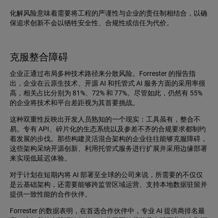
化解风险意味着需要将工程的严谨性与企业的责任制相结合，以确
保追求创新不会以牺牲安全性、合规性或信任为代价。
克服整合障碍
企业正通过布局多种技术路径来分散风险。Forrester 的报告指
出，企业在云原生技术、开源 AI 和托管式 AI 服务方面的采用率很
高，相关占比分别为 81%、72% 和 77%。尽管如此，仍然有 55%
的企业将技术和平台差距视为其首要挑战。
这种双重性反映出开发人员熟知的一个现实：工具虽有，整合不
易。专有 API、碎片化的生态系统以及参差不齐的合规要求都制约
着发展的步伐。那些构建灵活混合架构的企业往往能够克服障碍，
这些架构采纳开源创新、利用托管式服务进行扩展并采用边缘部署
来实现低延迟体验。
对于计划在短期内将 AI 部署至全球的公司来说，所需要的不仅仅
是云基础架构，还需要能够跨监管区域运营、支持本地数据驻留并
提供一致性能的合作伙伴。
Forrester 的数据表明，在首选合作伙伴中，专业 AI 提供商排名最