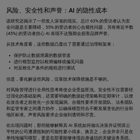
风险、安全性和声誉：AI 的隐性成本
该研究还揭示了一些发人深省的现实。总计 63% 的受访者认为安
全问题是主要障碍，55% 的受访者担心合规性问题，另有将近半数
(45%) 的受访者担心 AI 表现不达预期会损害品牌声誉。
从技术角度看，这些数据凸显出了需要通过治理框架来：
保护防止数据泄露的数据管道
进行模型监控以检测偏移或偏见问题
对反映生产条件的规程进行测试
但是，要化解这些风险，仅靠技术保障措施是不够的。
对风险管理进行全局性思考将使企业受益匪浅。安全性不仅需要经
过强化的基础架构，还需要明确的数据处理策略和定期审计，以便
在攻击者之前抢先一步发现漏洞。合规性要求开发团队、法务团队
和监管专家之间通力协作，以确保模型符合不断发展变化的行业和
地区标准。声誉风险要求企业做到透明和尽责。
在出现问题时，那些能够解释其 AI 系统如何做出决策并证明其公
平性的公司遭遇抵制的可能性要小得多。换言之，企业并非只是在
单纯地编写模型，更是在部署能够体现自身诚信的关键业务系统。