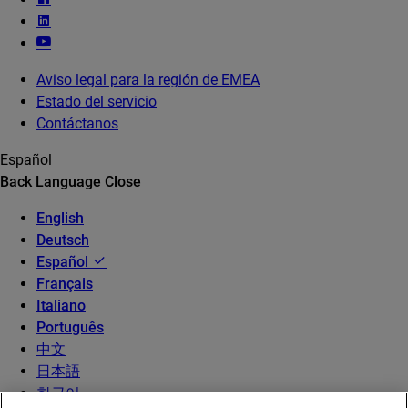
Aviso legal para la región de EMEA
Estado del servicio
Contáctanos
Español
Back
Language
Close
English
Deutsch
Español
Français
Italiano
Português
中文
日本語
한국어