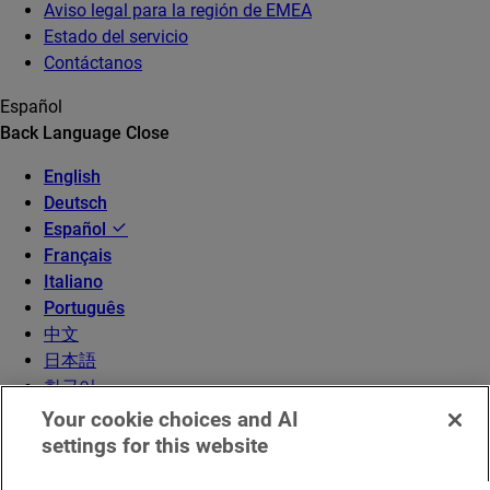
Aviso legal para la región de EMEA
Estado del servicio
Contáctanos
Español
Back
Language
Close
English
Deutsch
Español
Français
Italiano
Português
中文
日本語
한국어
Your cookie choices and AI
settings for this website