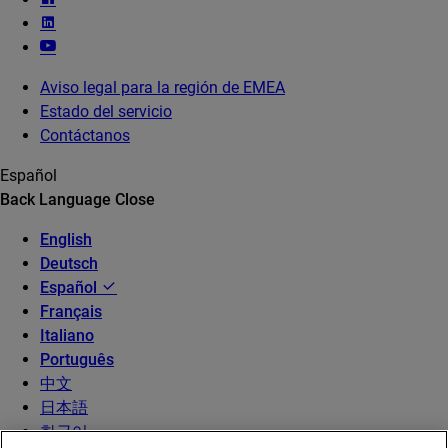
Aviso legal para la región de EMEA
Estado del servicio
Contáctanos
Español
Back
Language
Close
English
Deutsch
Español
Français
Italiano
Português
中文
日本語
한국어