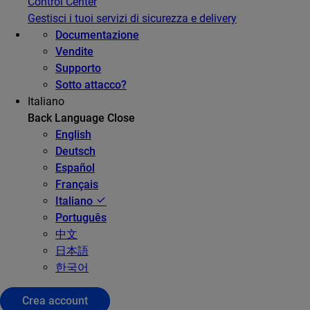
Control Center
Gestisci i tuoi servizi di sicurezza e delivery
Documentazione
Vendite
Supporto
Sotto attacco?
Italiano
Back
Language
Close
English
Deutsch
Español
Français
Italiano
Português
中文
日本語
한국어
Crea account