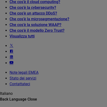
Che cos'è il cloud computing?
Che cos'è la cybersecurity?
Che cos'è un attacco DDoS?
Che cos'è la microsegmentazione?
Che cos'è la soluzione WAAP?
Che cos'è il modello Zero Trust?
Visualizza tutti
Note legali EMEA
Stato dei servizi
Contattateci
Italiano
Back
Language
Close