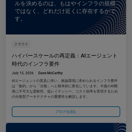
ルを決めるのは、もはやインフラの規模
ではなく、どれだけ近くに存在するかで
す。
クラウド
ハイパースケールの再定義：AIエージェント
時代のインフラ要件
July 15, 2026
Dave McCarthy
AIエージェントの普及に伴い、推論環境に求められるインフラ要件
は「集約」から「分散」へと根本的に変化しています。今後のAI開
発に不可欠な柔軟性、低レイテンシー、コスト効率を実現するため
の分散型アーキテクチャの重要性を解説します。
ブログを読む