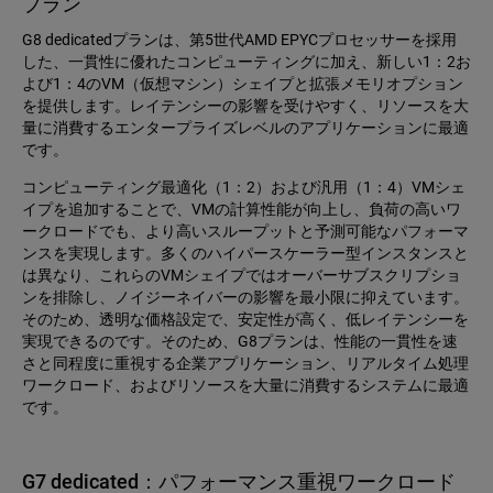
プラン
G8 dedicatedプランは、第5世代AMD EPYCプロセッサーを採用
した、一貫性に優れたコンピューティングに加え、新しい1：2お
よび1：4のVM（仮想マシン）シェイプと拡張メモリオプション
を提供します。レイテンシーの影響を受けやすく、リソースを大
量に消費するエンタープライズレベルのアプリケーションに最適
です。
コンピューティング最適化（1：2）および汎用（1：4）VMシェ
イプを追加することで、VMの計算性能が向上し、負荷の高いワ
ークロードでも、より高いスループットと予測可能なパフォーマ
ンスを実現します。多くのハイパースケーラー型インスタンスと
は異なり、これらのVMシェイプではオーバーサブスクリプショ
ンを排除し、ノイジーネイバーの影響を最小限に抑えています。
そのため、透明な価格設定で、安定性が高く、低レイテンシーを
実現できるのです。そのため、G8プランは、性能の一貫性を速
さと同程度に重視する企業アプリケーション、リアルタイム処理
ワークロード、およびリソースを大量に消費するシステムに最適
です。
G7 dedicated：パフォーマンス重視ワークロード