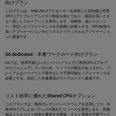
向けプラン
このプランは、AMD Zen 3プロセッサーを採用した高性能な専用
CPUコアとプレミアムメモリ構成を備えており、負荷が高いとき
も一貫したスループットを実現します。信頼性、低レイテンシ
ー、安定したパフォーマンスを大規模に必要とする、CPU負荷の
高いアプリケーションやビジネスクリティカルなアプリケーショ
ンに最適です。
G6 dedicated：本番ワークロード向けプラン
G6では、使用可能なレガシーハードウェアに専用CPUコアをプ
ロビジョニングしているため、リソースの競合がありません。プ
レミアムなハードウェア要件なしで予測可能なパフォーマンスを
必要とする、安定した本番環境のワークロードに最適です。
コスト効率に優れたShared CPUオプション
このプランでは、既存のレガシーハードウェアを活用しつつ、共
有CPUコアによるバランスの取れたリソースを提供します。性能
保証よりもコスト効率を重視する開発・テスト環境や可変ワーク