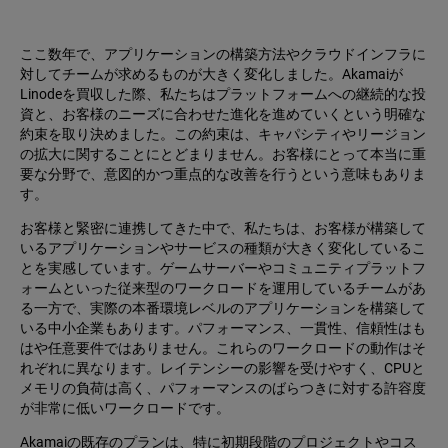
ここ数年で、アプリケーションの構築方法やクラウドインフラに
対してチームが求めるものが大きく変化しました。Akamaiが
Linodeを買収した際、私たちはプラットフォームへの継続的な投
資と、お客様のニーズに合わせた進化を進めていくという明確な
約束を取り決めました。この約束は、キャパシティやリージョン
の拡大に関することにとどまりません。お客様にとって本当に重
要な分野で、意図的かつ重点的な改善を行うという意味もありま
す。
お客様と緊密に連携してきた中で、私たちは、お客様が構築して
いるアプリケーションやサービスの種類が大きく変化しているこ
とを実感しています。ゲームサーバーやコミュニティプラットフ
ォームといった従来型のワークロードを運用しているチームがあ
る一方で、実際の本番環境レベルのアプリケーションを構築して
いる中小企業もあります。パフォーマンス、一貫性、信頼性はも
はや任意要件ではありません。これらのワークロードの動作はそ
れぞれに異なります。レイテンシーの影響を受けやすく、CPUと
メモリの負荷は高く、パフォーマンスのばらつきに対する許容度
が非常に低いワークロードです。
Akamaiの既存のプランは、特に初期段階のプロジェクトやコス