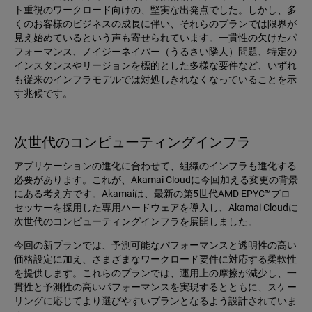
ト重視のワークロード向けの、堅実な出発点でした。しかし、多
くのお客様のビジネスの成長に伴い、それらのプランでは限界が
見え始めているという声も寄せられています。一貫性の欠けたパ
フォーマンス、ノイジーネイバー（うるさい隣人）問題、特定の
インスタンスやリージョンを標的とした多様な要件など、いずれ
も従来のインフラモデルでは対処しきれなくなっていることを示
す兆候です。
次世代のコンピューティングインフラ
アプリケーションの進化に合わせて、組織のインフラも進化する
必要があります。これが、Akamai Cloudに今回加える変更の背景
にある考え方です。Akamaiは、最新の第5世代AMD EPYC™プロ
セッサーを採用した専用ハードウェアを導入し、Akamai Cloudに
次世代のコンピューティングインフラを展開しました。
今回の新プランでは、予測可能なパフォーマンスと透明性の高い
価格設定に加え、さまざまなワークロード要件に対応する柔軟性
を提供します。これらのプランでは、運用上の摩擦が減少し、一
貫性と予測性の高いパフォーマンスを実現するとともに、スケー
リングに応じてより選びやすいプランとなるよう設計されていま