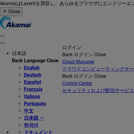
AkamaiはLayerXを買収し、あらゆるブラウザにエンドツ
Close
ログイン
日本語
Back
ログイン
Close
Back
Language
Close
Cloud Manager
English
クラウドコンピューティングサ
Deutsch
Back
ログイン
Close
Español
Control Center
Français
セキュリティおよび配信サービス
Italiano
Português
中文
日本語
한국어
ドキュメント