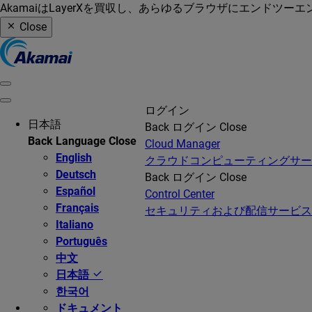
AkamaiはLayerXを買収し、あらゆるブラウザにエンドツ
Close
ログイン
日本語
Back
ログイン
Close
Back
Language
Close
Cloud Manager
English
クラウドコンピューティングサ
Deutsch
Back
ログイン
Close
Español
Control Center
Français
セキュリティおよび配信サービス
Italiano
Português
中文
日本語
한국어
ドキュメント