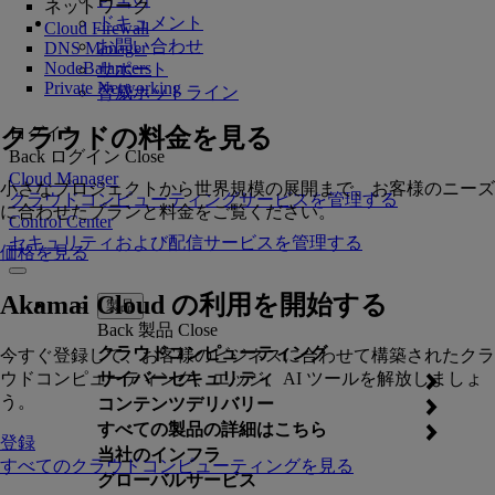
ネットワーク
ドキュメント
Cloud Firewall
お問い合わせ
DNS Manager
NodeBalancers
サポート
Private Networking
脅威ホットライン
クラウドの料金を見る
ログイン
Back
ログイン
Close
Cloud Manager
小さなプロジェクトから世界規模の展開まで、お客様のニーズ
クラウドコンピューティングサービスを管理する
に合わせたプランと料金をご覧ください。
Control Center
セキュリティおよび配信サービスを管理する
価格を見る
Akamai Cloud の利用を開始する
製品
Back
製品
Close
クラウドコンピューティング
今すぐ登録して、お客様のビジネスに合わせて構築されたクラ
ウドコンピューティング、エッジ、AI ツールを解放しましょ
サイバーセキュリティ
う。
コンテンツデリバリー
すべての製品の詳細はこちら
登録
当社のインフラ
すべてのクラウドコンピューティングを見る
グローバルサービス