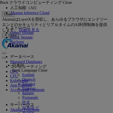
Back
クラウドコンピューティング
Close
人工知能（AI）
Akamai Inference Cloud
Close
AkamaiはLayerXを買収し、あらゆるブラウザにエンドツー
エンドのセキュリティとリアルタイムのAI利用制御を提供
ストレージ
します。
詳細を見る
Object Storage
Close
Block Storage
Backups
データベース
Managed Databases
日本語
コンピューティング
Back
Language
Close
GPU
English
CPU
Deutsch
Kubernetes
Español
App Platform
Français
Accelerated Compute
Italiano
Português
中文
サーバーレス
日本語
Akamai Functions
한국어