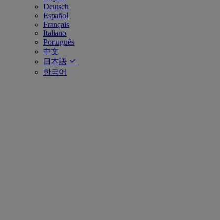
Deutsch
Español
Français
Italiano
Português
中文
日本語
한국어