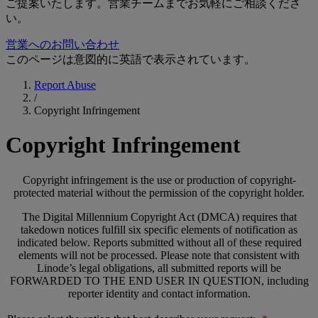
ご提案いたします。営業チームまでお気軽にご相談くださ
い。
営業へのお問い合わせ
このページは意図的に英語で表示されています。
Report Abuse
/
Copyright Infringement
Copyright Infringement
Copyright infringement is the use or production of copyright-
protected material without the permission of the copyright holder.
The Digital Millennium Copyright Act (DMCA) requires that
takedown notices fulfill six specific elements of notification as
indicated below. Reports submitted without all of these required
elements will not be processed. Please note that consistent with
Linode’s legal obligations, all submitted reports will be
FORWARDED TO THE END USER IN QUESTION, including
reporter identity and contact information.