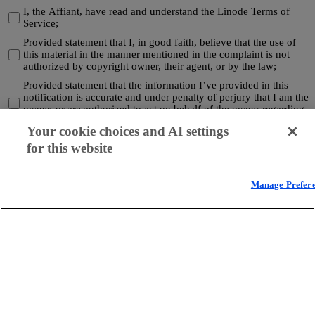
I, the Affiant, have read and understand the Linode Terms of
Service;
Provided statement that I, in good faith, believe that the use of
this material in the manner mentioned in the complaint is not
authorized by copyright owner, their agent, or by the law;
Provided statement that the information I’ve provided in this
notification is accurate and under penalty of perjury that I am the
owner, or are authorized to act on behalf of the owner regarding
exclusive use rights that are allegedly being infringed.
Your cookie choices and AI settings
Signature
for this website
By typing your name, you are adding an electronic signature to the
form. To electronically sign this form, type your name below.
Manage Prefer
https://www.akamai.com/legal
Submit
製品
クラウドコンピューティング
セキュリティ
コンテンツデリバリー
すべての製品とトライアル