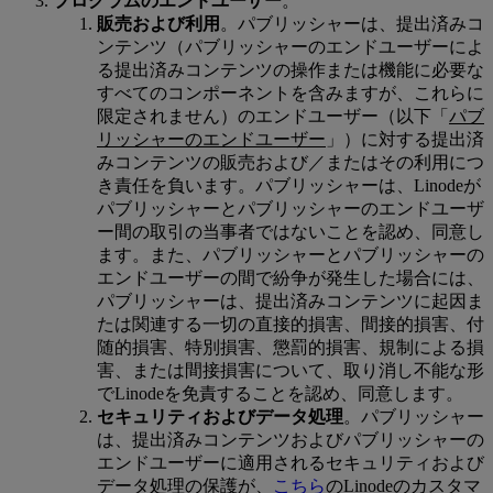
プログラムのエンドユーザー
。
販売および利用
。パブリッシャーは、提出済みコ
ンテンツ（パブリッシャーのエンドユーザーによ
る提出済みコンテンツの操作または機能に必要な
すべてのコンポーネントを含みますが、これらに
限定されません）のエンドユーザー（以下「
パブ
リッシャーのエンドユーザー
」）に対する提出済
みコンテンツの販売および／またはその利用につ
き責任を負います。パブリッシャーは、Linodeが
パブリッシャーとパブリッシャーのエンドユーザ
ー間の取引の当事者ではないことを認め、同意し
ます。また、パブリッシャーとパブリッシャーの
エンドユーザーの間で紛争が発生した場合には、
パブリッシャーは、提出済みコンテンツに起因ま
たは関連する一切の直接的損害、間接的損害、付
随的損害、特別損害、懲罰的損害、規制による損
害、または間接損害について、取り消し不能な形
でLinodeを免責することを認め、同意します。
セキュリティおよびデータ処理
。パブリッシャー
は、提出済みコンテンツおよびパブリッシャーの
エンドユーザーに適用されるセキュリティおよび
データ処理の保護が、
こちら
のLinodeのカスタマ