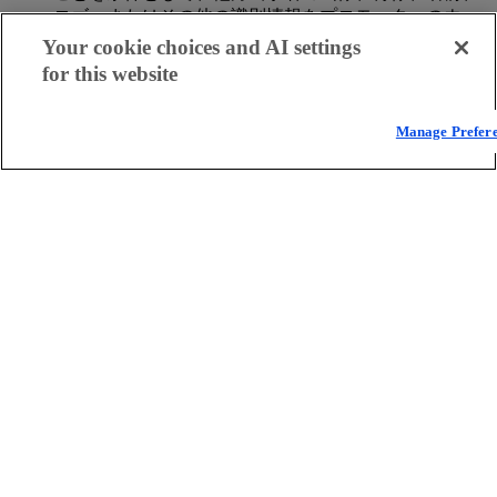
ロゴ、またはその他の識別情報をプロモーターのウェ
ブサイトに表示、統合、またはその他の方法で組み込
Your cookie choices and AI settings
むことができます。
for this website
解除
。いずれの当事者も、いつでも書面による事前の
通知によって、パブリッシャーによる本プログラムへ
の参加を終了させ、無効にし、効力を失わせることが
Manage Prefer
できます。
救済
。本ポリシーは、パブリッシャーがプログラムお
よびプログラム内のすべてのプロジェクトに参加した
ことにより生じた紛争または損失に対する、パブリッ
シャーの唯一の排他的な救済策を定めています。
修正
。本ポリシーは、本書の主題に関してのみプロバ
イダー規約を修正するために添付されています。（i）
本ポリシーと（ii）MPAおよび／または相互に締結さ
れるSPPもしくはプロジェクト補遺との間で条項が矛
盾する場合、例外なく本ポリシーが優先され、適用さ
れるものとみなされます。
変更
。本ポリシーは、随時改正されることがあるた
め、変更がないか頻繁に確認する必要があります。
Linodeは、自らの単独かつ絶対的な裁量により本ポリ
シーを修正する権利と能力を有し、本書の修正は、