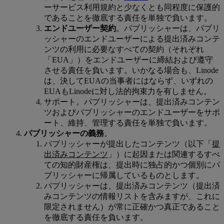
ーサービス利用規約と少なくとも同程度に保護的
であることを徹底する責任を単独で負います。
エンドユーザー契約
。パブリッシャーは、パブリ
ッシャーのエンドユーザーによる提出済みコンテ
ンツの利用に必要なすべての契約（それぞれ
「EUA」）をエンドユーザーに締結および遵守
させる責任を負います。いかなる場合も、Linode
は、決してEUAの当事者にはならず、いずれの
EUAもLinodeに対し法的拘束力を有しません。
サポート。パブリッシャーは、提出済みコンテン
ツおよびパブリッシャーのエンドユーザーをサポ
ート、維持、管理する責任を単独で負います。
パブリッシャーの義務
。
パブリッシャーが提出したコンテンツ（以下「
提
出済みコンテンツ
」）に起因または関連するすべ
ての知的財産権は、提出時に独占的かつ個別にパ
ブリッシャーに帰属しているものとします。
パブリッシャーは、提出済みコンテンツ（提出済
みコンテンツの情報リストを含みますが、これに
限定されません）が常に正確かつ真正であること
を徹底する責任を負います。