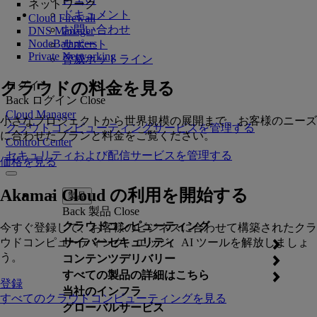
ネットワーク
ドキュメント
Cloud Firewall
お問い合わせ
DNS Manager
NodeBalancers
サポート
Private Networking
脅威ホットライン
クラウドの料金を見る
ログイン
Back
ログイン
Close
Cloud Manager
小さなプロジェクトから世界規模の展開まで、お客様のニーズ
クラウドコンピューティングサービスを管理する
に合わせたプランと料金をご覧ください。
Control Center
セキュリティおよび配信サービスを管理する
価格を見る
Akamai Cloud の利用を開始する
製品
Back
製品
Close
クラウドコンピューティング
今すぐ登録して、お客様のビジネスに合わせて構築されたクラ
ウドコンピューティング、エッジ、AI ツールを解放しましょ
サイバーセキュリティ
う。
コンテンツデリバリー
すべての製品の詳細はこちら
登録
当社のインフラ
すべてのクラウドコンピューティングを見る
グローバルサービス