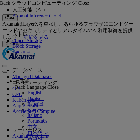
Back
クラウドコンピューティング
Close
人工知能（AI）
Akamai Inference Cloud
Close
AkamaiはLayerXを買収し、あらゆるブラウザにエンドツー
エンドのセキュリティとリアルタイムのAI利用制御を提供
ストレージ
します。
詳細を見る
Object Storage
Close
Block Storage
Backups
データベース
Managed Databases
日本語
コンピューティング
Back
Language
Close
GPU
English
CPU
Deutsch
Kubernetes
Español
App Platform
Français
Accelerated Compute
Italiano
Português
中文
サーバーレス
日本語
Akamai Functions
한국어