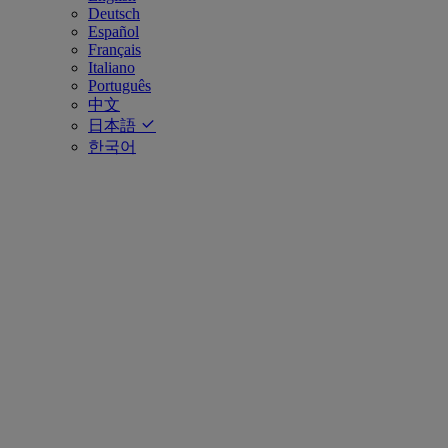
Deutsch
Español
Français
Italiano
Português
中文
日本語
한국어