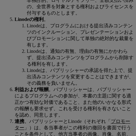
非独占的、ロイヤルティフリー、全額支払い済み
の、全世界を対象とする権利およびライセンスを
付与するものとします。
Linodeの権利
。
Linodeは、プログラムにおける提出済みコンテン
ツのインクルーション、プレゼンテーションおよ
びプロモーションに関して単独の絶対的な裁量を
有します。
Linodeは、通知の有無、理由の有無にかかわら
ず、提出済みコンテンツをプログラムから削除す
る権利を有します。
Linodeは、パブリッシャーの承認を得た上で、提
出済みコンテンツを変更することはできますが、
その義務を負いません。
利益および報酬
。パブリッシャーは、パブリッシャー
によるプログラムへの参加が、本書の主題に関する適
正かつ有効な対価であること、また他のいかなる形式
の報酬も要求せず、これを受ける権利を有さないこと
を認め、同意します。
連携
。パブリッシャーとLinode（それぞれ「
プロモー
ター
」）は、各当事者がこの権利の撤回を書面で行う
ことを条件として、他方当事者の画像、肖像、名前、