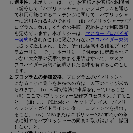
適用性
。本ポリシーは、（i）お客様とお客様の関係者
（総称して「パブリッシャー」）がプログラムを通じ
て利用可能にするコンテンツに関して、パブリッシャ
ーに適用されるものであり、（ii）パブリッシャーがプ
ログラムに参加するための手順、資格および制限事項
を定めています。本ポリシーは、
マスタープロバイダ
ー契約
を含むがこれに限定されない
プロバイダー規約
に従って適用され、また、それに従属する補足プログ
ラムポリシーです。本ポリシーで明示的に定義されて
いない大文字の英字で始まる用語はすべて、マスター
プロバイダー契約に記載された意味を有するものとし
ます。
プログラムの参加資格
。プログラムのパブリッシャー
になることに関心をお持ちの方は、以下のことが求め
られます。（i）米国で適法に事業を行っていること、
（ii）ここでパブリッシャー登録プロセスを完了するこ
と、（iii）ここでLinodeマーケットプレイス・パブリ
ッシング・ガイドラインに従ってコンテンツを提出す
ること、（iv）MPAまたは本ポリシーのいずれかの条
項に対するパブリッシャーの同意を取り消さず、撤回
しないこと。