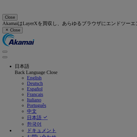
Close
AkamaiはLayerXを買収し、あらゆるブラウザにエンド
Close
日本語
Back
Language
Close
English
Deutsch
Español
Français
Italiano
Português
中文
日本語
한국어
ドキュメント
お問い合わせ